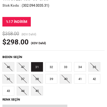
(302.094.0035.31)
%
17
İNDIRIM
$358.00
(KDV Dahil)
$298.00
(KDV Dahil)
BEDEN SEÇİN
46
47
31
32
33
34
35
36
37
38
39
40
41
42
43
44
45
RENK SEÇİN