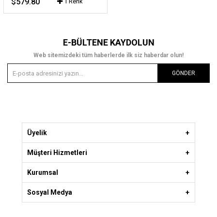
$579.80
1 Renk
E-BÜLTENE KAYDOLUN
Web sitemizdeki tüm haberlerde ilk siz haberdar olun!
GÖNDER
Üyelik
Müşteri Hizmetleri
Kurumsal
Sosyal Medya