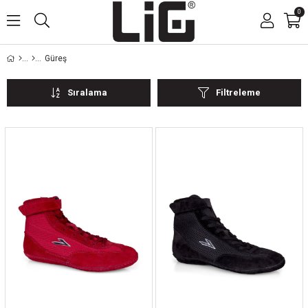
0
Güreş
Sıralama
Filtreleme