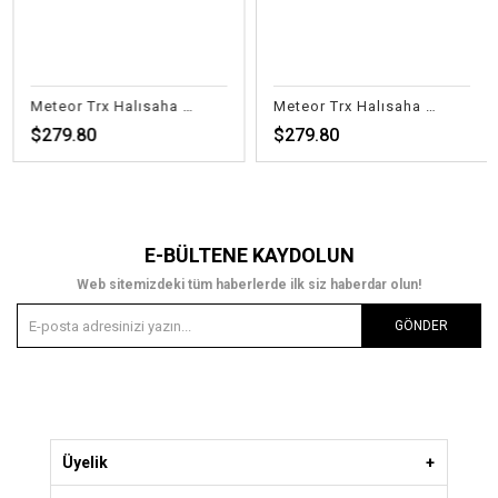
Meteor Trx Halısaha Fl.Sarı
Meteor Trx Halısaha Fl.Turuncu
$279.80
$279.80
E-BÜLTENE KAYDOLUN
Web sitemizdeki tüm haberlerde ilk siz haberdar olun!
GÖNDER
Üyelik