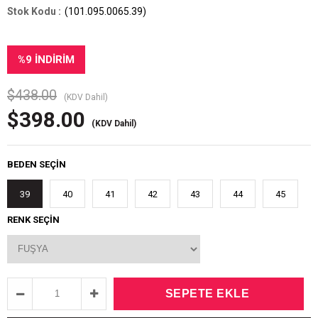
(101.095.0065.39)
%
9
İNDIRIM
$438.00
(KDV Dahil)
$398.00
(KDV Dahil)
BEDEN SEÇİN
39
40
41
42
43
44
45
RENK SEÇİN