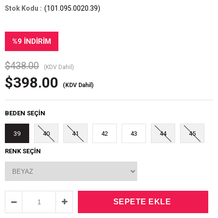
(101.095.0020.39)
%
9
İNDIRIM
$438.00
(KDV Dahil)
$398.00
(KDV Dahil)
BEDEN SEÇİN
39
40
41
42
43
44
45
RENK SEÇİN