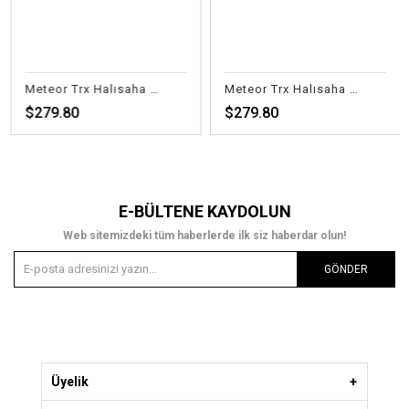
Meteor Trx Halısaha Fl.Sarı
Meteor Trx Halısaha Fl.Turuncu
$279.80
$279.80
E-BÜLTENE KAYDOLUN
Web sitemizdeki tüm haberlerde ilk siz haberdar olun!
GÖNDER
Üyelik