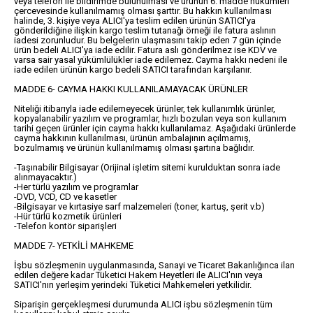
veya telefon ile bildirimde bulunulması ve ürünün 6. madde hükümleri
çercevesinde kullanılmamış olması şarttır. Bu hakkın kullanılması
halinde, 3. kişiye veya ALICI'ya teslim edilen ürünün SATICI'ya
gönderildiğine ilişkin kargo teslim tutanağı örneği ile fatura aslının
iadesi zorunludur. Bu belgelerin ulaşmasını takip eden 7 gün içinde
ürün bedeli ALICI'ya iade edilir. Fatura aslı gönderilmez ise KDV ve
varsa sair yasal yükümlülükler iade edilemez. Cayma hakkı nedeni ile
iade edilen ürünün kargo bedeli SATICI tarafından karşılanır.
MADDE 6- CAYMA HAKKI KULLANILAMAYACAK ÜRÜNLER
Niteliği itibarıyla iade edilemeyecek ürünler, tek kullanımlık ürünler,
kopyalanabilir yazılım ve programlar, hızlı bozulan veya son kullanım
tarihi geçen ürünler için cayma hakkı kullanılamaz. Aşağıdaki ürünlerde
cayma hakkının kullanılması, ürünün ambalajının açılmamış,
bozulmamış ve ürünün kullanılmamış olması şartına bağlıdır.
-Taşınabilir Bilgisayar (Orijinal işletim sitemi kurulduktan sonra iade
alınmayacaktır.)
-Her türlü yazılım ve programlar
-DVD, VCD, CD ve kasetler
-Bilgisayar ve kırtasiye sarf malzemeleri (toner, kartuş, şerit v.b)
-Hür türlü kozmetik ürünleri
-Telefon kontör siparişleri
MADDE 7- YETKİLİ MAHKEME
İşbu sözleşmenin uygulanmasında, Sanayi ve Ticaret Bakanlığınca ilan
edilen değere kadar Tüketici Hakem Heyetleri ile ALICI'nın veya
SATICI'nın yerleşim yerindeki Tüketici Mahkemeleri yetkilidir.
Siparişin gerçekleşmesi durumunda ALICI işbu sözleşmenin tüm