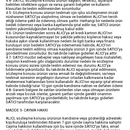
4.4- SATICI, sözleşme konusu ürünün sağlam, eksiksiz, siparişte
belirtilen niteliklere uygun ve varsa garanti belgeleri ve kullanım
klavuzları ile teslim edilmesinden sorumludur.
4.5- Sözleşme konusu ürünün teslimatı için işbu sözleşmenin imzalı
nüshasının SATICI'ya ulaştırılmış olması ve bedelinin ALICI'nın tercih
ettiği ödeme şekli ile ödenmiş olması şarttır. Herhangi bir nedenle ürün
bedeli ödenmez veya banka kayıtlarında iptal edilir ise, SATICI ürünün
teslimi yükümlülüğünden kurtulmuş kabul edilir.
4.6- Ürünün tesliminden sonra ALICI'ya ait kredi kartının ALICI'nın
kusurundan kaynaklanmayan bir şekilde yetkisiz kişilerce haksız veya
hukuka aykırı olarak kullanılması nedeni ile ilgili banka veya finans
kuruluşun ürün bedelini SATICI'ya ödememesi halinde, ALICI'nın
kendisine teslim edilmiş olması kaydıyla ürünün 3 gün içinde SATICI'ya
gönderilmesi zorunludur. Bu takdirde nakliye giderleri ALICI'ya aittir.
4.7- SATICI mücbir sebepler veya nakliyeyi engelleyen hava muhalefeti,
ulaşımın kesilmesi gibi olağanüstü durumlar nedeni ile sözleşme
konusu ürünü süresi içinde teslim edemez ise, durumu ALICI'ya
bildirmekle yükümlüdür. Bu takdirde ALICI siparişin iptal edilmesini,
sözleşme konusu ürünün varsa emsali ile değiştirilmesini, ve/veya
teslimat süresinin engelleyici durumun ortadan kalkmasına kadar
ertelenmesi haklarından birini kullanabilir. ALICI'nın siparişi iptal etmesi
halinde ödediği tutar 10 gün içinde kendisine nakten ve defaten ödenir.
4.8- Garanti belgesi ile satılan ürünlerden olan veya olmayan ürünlerin
arızalı veya bozuk olanlar, garanti şartları içinde gerekli onarımın
yapılması için SATICI'ya gönderilebilir, bu takdirde kargo giderleri
SATICI tarafından karşılanacaktır.
MADDE 5- CAYMA HAKKI
ALICI, sözleşme konusu ürürünün kendisine veya gösterdiği adresteki
kişi/kuruluşa tesliminden itibaren 7 gün içinde cayma hakkına sahiptir.
Cayma hakkının kullanılması için bu süre içinde SATICI'ya faks, email