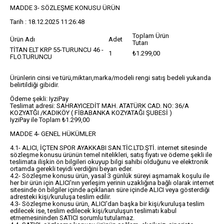
MADDE 3- SÖZLEŞME KONUSU ÜRÜN
Tarih : 18.12.2025 11:26:48
Toplam Ürün
Ürün Adı
Adet
Tutarı
TİTAN ELT KRP 55-TURUNCU 46 -
1
₺1.299,00
FLO.TURUNCU
Ürünlerin cinsi ve türü,miktarı,marka/modeli rengi satış bedeli yukarıda
belirtildiği gibidir.
Ödeme şekli: IyziPay
Teslimat adresi: SAHRAYICEDİT MAH. ATATÜRK CAD. NO: 36/A
KOZYATĞI /KADIKÖY ( FİBABANKA KOZYATAĞI ŞUBESİ )
IyziPay ile Toplam ₺1.299,00
MADDE 4- GENEL HÜKÜMLER
4.1- ALICI, İÇTEN SPOR AYAKKABI SAN.TİC.LTD.ŞTİ. internet sitesinde
sözleşme konusu ürünün temel nitelikleri, satış fiyatı ve ödeme şekli ile
teslimata ilişkin ön bilgileri okuyup bilgi sahibi olduğunu ve elektronik
ortamda gerekli teyidi verdiğini beyan eder.
4.2- Sözleşme konusu ürün, yasal 3 günlük süreyi aşmamak koşulu ile
her bir ürün için ALICI'nın yerleşim yerinin uzaklığına bağlı olarak internet
sitesinde ön bilgiler içinde açıklanan süre içinde ALICI veya gösterdiği
adresteki kişi/kuruluşa teslim edilir.
4.3- Sözleşme konusu ürün, ALICI'dan başka bir kişi/kuruluşa teslim
edilecek ise, teslim edilecek kişi/kuruluşun teslimatı kabul
etmemesininden SATICI sorumlu tutulamaz.