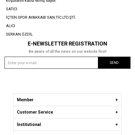
koşullarını kabul etmiş sayılır.
SATICI
İÇTEN SPOR AYAKKABI SAN.TİC.LTD.ŞTİ.
ALICI
SERKAN ÖZDİL
E-NEWSLETTER REGISTRATION
Be aware of all the news on our website first!
SEND
Member
Customer Service
İnstitutional