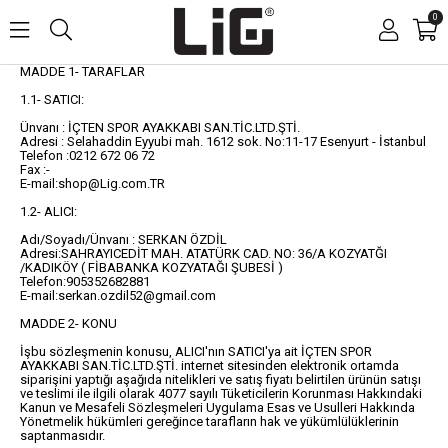
0
MADDE 1- TARAFLAR
1.1- SATICI:
Ünvanı : İÇTEN SPOR AYAKKABI SAN.TİC.LTD.ŞTİ.
Adresi : Selahaddin Eyyubi mah. 1612 sok. No:11-17 Esenyurt - İstanbul
Telefon :0212 672 06 72
Fax :-
E-mail:
shop@Lig.com.TR
1.2- ALICI:
Adı/Soyadı/Ünvanı : SERKAN ÖZDİL
Adresi:SAHRAYICEDİT MAH. ATATÜRK CAD. NO: 36/A KOZYATĞI
/KADIKÖY ( FİBABANKA KOZYATAĞI ŞUBESİ )
Telefon:905352682881
E-mail:
serkan.ozdil52@gmail.com
MADDE 2- KONU
İşbu sözleşmenin konusu, ALICI'nın SATICI'ya ait İÇTEN SPOR
AYAKKABI SAN.TİC.LTD.ŞTİ. internet sitesinden elektronik ortamda
siparişini yaptığı aşağıda nitelikleri ve satış fiyatı belirtilen ürünün satışı
ve teslimi ile ilgili olarak 4077 sayılı Tüketicilerin Korunması Hakkındaki
Kanun ve Mesafeli Sözleşmeleri Uygulama Esas ve Usulleri Hakkında
Yönetmelik hükümleri gereğince tarafların hak ve yükümlülüklerinin
saptanmasıdır.