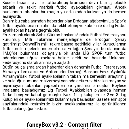
Kösele tabanlı çivi ile tutturulmuş krampon devri bitmiş, plastik
tabanlı ve taklit markalı futbol ayakkabıları çıkmıştı. Ancak
bunlarında tabanları bir maçta ya ortasından kırılıyor ya da hemen
aşınıyordu.
Benim bu çabalarımdan haberdar olan Erdoğan ağabeyim Lig Spor'a
futbol ayakkabısı imalatını da teklif etmiş ve kabulü ile de Lig Futbol
ayakkabıları hayata geçmiş oldu.
Eş zamanlı olarak Sahir Gürkan başkanlığındaki Futbol Federasyonu
kurulmuş, Milli Takımlar menejerliğine de Erdoğan Şenay
getirilmişti.Derwall'in milli takım başına getirildiği yıllar. Kurucularının
futbolun ileri gelenlerinden olması, Erdoğan Şenay'ın bürolarının da
İ.M.Ç.'de bulunması dolayısıyla bir anda LİG SPOR tüm futbol
adamlarının uğrak mekanı haline geldi ve basında Unkapanı
Federasyonu olarak anılmaya başladı.
Bütün bu çalışmalardan haberdar olan dönemin Futbol Fererasyonu
Almanya Temsilcisi ve Antrenörler Derneği Başkanı Fevzi Aydın'da
Almanya'daki futbol ayakkabılarının taban malzemesini araştırmış
ve bulduğu numune malzemeyi yanında getirerek bize kırılmayan ve
aşınmayan tabanları yapabilmemize yardımcı olmuştur. Böylece
imalatına başladığımız Lig Futbol Ayakkabıları piyasada hemen
farkedilmiş ve kabul görmüştü. Bazı 1.Lig kulüpleri ile 2.ve 3. Lig
Kulüpleri de ayakkabılarımızı kullanmaya başladılar. Gazetelerin spor
sayfalarındaki resimlerde bizim ayakkabılarımız ile görüntülenen
futbolcular çoğunlukta idi.
fancyBox v3.2 - Content filter