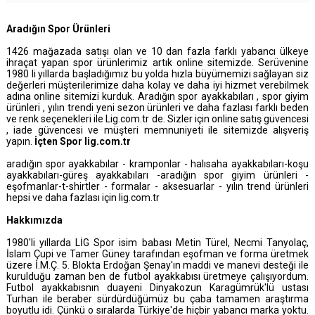
Aradığın Spor Ürünleri
1426 mağazada satışı olan ve 10 dan fazla farklı yabancı ülkeye
ihraçat yapan spor ürünlerimiz artık online sitemizde. Serüvenine
1980 li yıllarda başladığımız bu yolda hızla büyümemizi sağlayan siz
değerleri müşterilerimize daha kolay ve daha iyi hizmet verebilmek
adına online sitemizi kurduk. Aradığın spor ayakkabıları , spor giyim
ürünleri , yılın trendi yeni sezon ürünleri ve daha fazlası farklı beden
ve renk seçenekleri ile Lig.com.tr de. Sizler için online satış güvencesi
, iade güvencesi ve müşteri memnuniyeti ile sitemizde alışveriş
yapın.
İçten Spor lig.com.tr
aradığın spor ayakkabılar - kramponlar - halısaha ayakkabıları-koşu
ayakkabıları-güreş ayakkabıları -aradığın spor giyim ürünleri -
eşofmanlar-t-shirtler - formalar - aksesuarlar - yılın trend ürünleri
hepsi ve daha fazlası için lig.com.tr
Hakkımızda
1980'li yıllarda LİG Spor isim babası Metin Türel, Necmi Tanyolaç,
İslam Çupi ve Tamer Güney tarafından eşofman ve forma üretmek
üzere İ.M.Ç. 5. Blokta Erdoğan Şenay'ın maddi ve manevi desteği ile
kurulduğu zaman ben de futbol ayakkabısı üretmeye çalışıyordum.
Futbol ayakkabısnın duayeni Dinyakozun Karagümrük'lü ustası
Turhan ile beraber sürdürdüğümüz bu çaba tamamen araştırma
boyutlu idi. Çünkü o sıralarda Türkiye'de hiçbir yabancı marka yoktu.