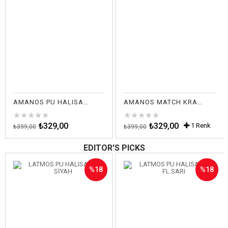
irim
%18İndirim
%18İndir
AMANOS PU HALISAHA SİYAH-ALTIN
AMANOS MATCH KRAMPON BEYAZ-SARI
★
★
★
★
★
★
★
★
★
★
₺329,00
₺329,00
1 Renk
₺399,00
₺399,00
EDITOR'S PICKS
%18
%18
İndirim
İndirim
irim
%18İndirim
%18İndir