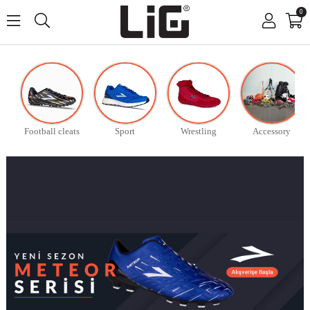
0
Football cleats
Sport
Wrestling
Accessory