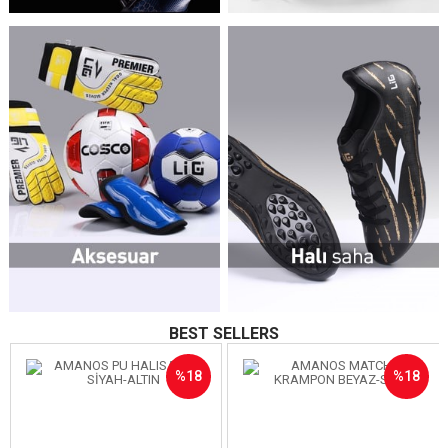
BEST SELLERS
%18
%18
İndirim
İndirim